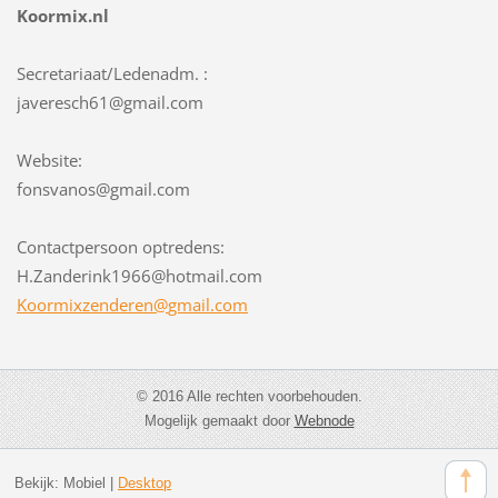
Koormix.nl
Secretariaat/Ledenadm. :
javeresch61@gmail.com
Website:
fonsvanos@gmail.com
Contactpersoon optredens:
H.Zanderink1966@hotmail.com
Koormixz
enderen@
gmail.co
m
© 2016 Alle rechten voorbehouden.
Mogelijk gemaakt door
Webnode
Bekijk:
Mobiel
|
Desktop