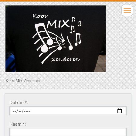
Koor Mix Zenderen
Datum *:
Naam *: