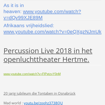
As it is in
heaven:
www.youtube.com/watch?
v=dQv99XJE89M
Afrikaans vrijheidslied:
www.youtube.com/watch?v=0eQXgzNJmUk
Percussion Live 2018 in het
openluchttheater Hertme.
www.youtube.com/watch?v=FlPetzvY0nM
20 jarig jubileum die Tontaben in Osnabrück
Mad world :
youtu.be/zoohz3738QU