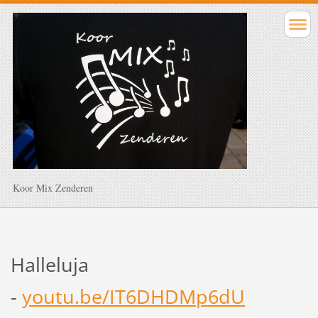
Koor Mix Zenderen
Halleluja
-
youtu.be/IT6DHDMp6dU