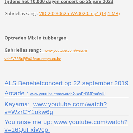
tijdens het 10.000 dagen concert op 25 juni 2023
Gabriellas sang :
VID-20230625-WA0020.mp4 (14,1 MB)
Optreden Mix in tubbergen
Gabriellas sang :
www.youtube.com/watch?
v=b6VE5BuFjPo&feature=youtu.be
ALS Benefietconcert op 22 september 2019
Arcade :
www.youtube.com/watch?v=sPd0MPm6wlU
Kayama:
www.youtube.com/watch?
v=WzrCY1okw6g
You raise me up:
www.youtube.com/watch?
v=16QuFxiWcp