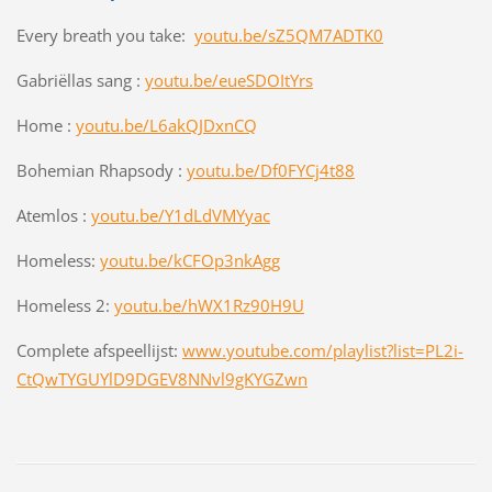
Every breath you take:
youtu.be/sZ5QM7ADTK0
Gabriëllas sang :
youtu.be/eueSDOItYrs
Home :
youtu.be/L6akQJDxnCQ
Bohemian Rhapsody :
youtu.be/Df0FYCj4t88
Atemlos :
youtu.be/Y1dLdVMYyac
Homeless:
youtu.be/kCFOp3nkAgg
Homeless 2:
youtu.be/hWX1Rz90H9U
Complete afspeellijst:
www.youtube.com/playlist?list=PL2i-
CtQwTYGUYlD9DGEV8NNvl9gKYGZwn